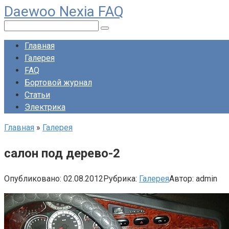
Daewoo Nexia FAQ
Перейти
к
Поиск:
контенту
Главная
Галерея
FAQ
Бортовой журнал
Статьи
Электрика
Главная
»
Галерея
салон под дерево-2
Опубликовано:
02.08.2012
Рубрика:
Галерея
Автор:
admin