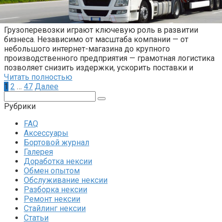
Грузоперевозки играют ключевую роль в развитии
бизнеса. Независимо от масштаба компании — от
небольшого интернет-магазина до крупного
производственного предприятия — грамотная логистика
позволяет снизить издержки, ускорить поставки и
Читать полностью
Пагинация
1
2
…
47
Далее
записей
Поиск:
Рубрики
FAQ
Аксессуары
Бортовой журнал
Галерея
Доработка нексии
Обмен опытом
Обслуживание нексии
Разборка нексии
Ремонт нексии
Стайлинг нексии
Статьи