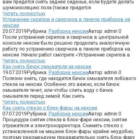
вам придется снять заднее сиденье, если будете делать
шумоизоляцию пола (также придется
Читать полностью
Устранение скрипов и сверчков в панели приборов на
нексии
20.07.2019
Рубрика:
Разборка нексии
Автор:
admin
0
После устранения скрипов и сверчков в центральной
консоле нексии было решено проделать аналогичную
работу по устранению сверчков в панеле приборов на
нексии. Начало работ смотрите «Устранение скрипов в
Читать полностью
Как снять бачок омывателя на нексии
19.07.2019
Рубрика:
Разборка нексии
Автор:
admin
0
Полезно знать, где находится бачок омывателя лобового
стекла на нексии. Особенно это важно, если бачок
омывателя течет, или чтобы слить воду с бачка
омывателя перед зимой. Как снять
Читать полностью
Как снять стекло с блок-фары на нексии
07.07.2019
Рубрика:
Разборка нексии
Автор:
admin
0
Процедура снятия стекла в блок-фаре нексии, снятие
отражателя и электрокорректора. Снимать стекло с
установленной на машине блок-фары крайне неудобно,
поэтому рекомендуем предварительно снять блок-фару