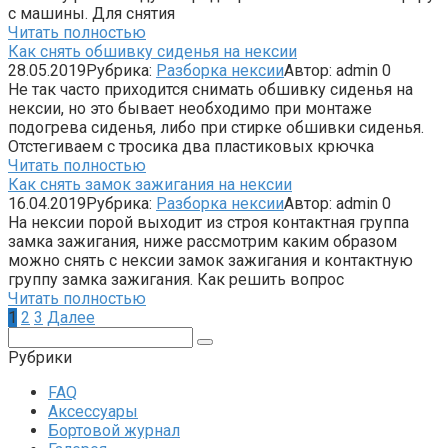
с машины. Для снятия
Читать полностью
Как снять обшивку сиденья на нексии
28.05.2019
Рубрика:
Разборка нексии
Автор:
admin
0
Не так часто приходится снимать обшивку сиденья на
нексии, но это бывает необходимо при монтаже
подогрева сиденья, либо при стирке обшивки сиденья.
Отстегиваем с тросика два пластиковых крючка
Читать полностью
Как снять замок зажигания на нексии
16.04.2019
Рубрика:
Разборка нексии
Автор:
admin
0
На нексии порой выходит из строя контактная группа
замка зажигания, ниже рассмотрим каким образом
можно снять с нексии замок зажигания и контактную
группу замка зажигания. Как решить вопрос
Читать полностью
Пагинация
1
2
3
Далее
записей
Поиск:
Рубрики
FAQ
Аксессуары
Бортовой журнал