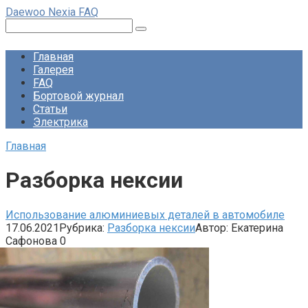
Перейти
Daewoo Nexia FAQ
к
Поиск:
контенту
Главная
Галерея
FAQ
Бортовой журнал
Статьи
Электрика
Главная
Разборка нексии
Использование алюминиевых деталей в автомобиле
17.06.2021
Рубрика:
Разборка нексии
Автор:
Екатерина
Сафонова
0