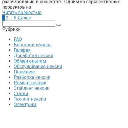
разочарование в обществе Одним из перспективных
продуктов на
Читать полностью
Пагинация
1
2
…
5
Далее
записей
Поиск:
Рубрики
FAQ
Бортовой журнал
Галерея
Доработка нексии
Обмен опытом
Обслуживание нексии
Полезное
Разборка нексии
Ремонт нексии
Стайлинг нексии
Статьи
Тюнинг нексии
Электрика