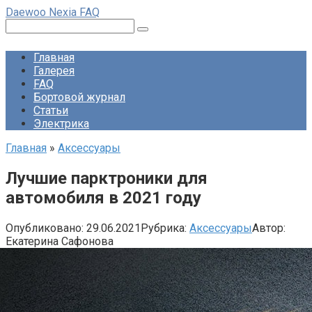
Перейти
Daewoo Nexia FAQ
к
Поиск:
контенту
Главная
Галерея
FAQ
Бортовой журнал
Статьи
Электрика
Главная
»
Аксессуары
Лучшие парктроники для
автомобиля в 2021 году
Опубликовано:
29.06.2021
Рубрика:
Аксессуары
Автор:
Екатерина Сафонова