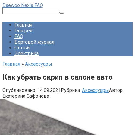
Перейти
Daewoo Nexia FAQ
к
Поиск:
контенту
Главная
Галерея
FAQ
Бортовой журнал
Статьи
Электрика
Главная
»
Аксессуары
Как убрать скрип в салоне авто
Опубликовано:
14.09.2021
Рубрика:
Аксессуары
Автор:
Екатерина Сафонова