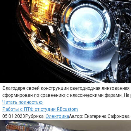
Благодаря своей конструкции светодиодная линзованная 
сформирован по сравнению с классическими фарами. На
Читать полностью
Работы с ПТФ от студии RBcustom
05.01.2023
Рубрика:
Электрика
Автор:
Екатерина Сафонова