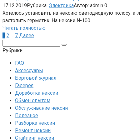
17.12.2019
Рубрика:
Электрика
Автор:
admin
0
Хотелось установить на нексию светодиодную полосу, а-
растопить герметик. На нексии N-100
Читать полностью
Пагинация
1
2
…
7
Далее
записей
Поиск:
Рубрики
FAQ
Аксессуары
Бортовой журнал
Галерея
Доработка нексии
Обмен опытом
Обслуживание нексии
Полезное
Разборка нексии
Ремонт нексии
Стайлинг нексии