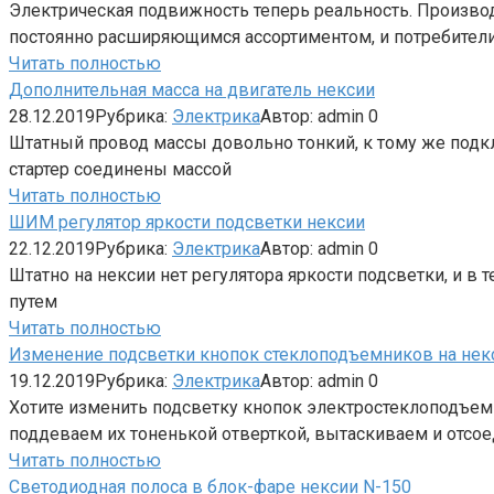
Электрическая подвижность теперь реальность. Произв
постоянно расширяющимся ассортиментом, и потребители
Читать полностью
Дополнительная масса на двигатель нексии
28.12.2019
Рубрика:
Электрика
Автор:
admin
0
Штатный провод массы довольно тонкий, к тому же подкл
стартер соединены массой
Читать полностью
ШИМ регулятор яркости подсветки нексии
22.12.2019
Рубрика:
Электрика
Автор:
admin
0
Штатно на нексии нет регулятора яркости подсветки, и в 
путем
Читать полностью
Изменение подсветки кнопок стеклоподъемников на нек
19.12.2019
Рубрика:
Электрика
Автор:
admin
0
Хотите изменить подсветку кнопок электростеклоподъем
поддеваем их тоненькой отверткой, вытаскиваем и отсое
Читать полностью
Светодиодная полоса в блок-фаре нексии N-150