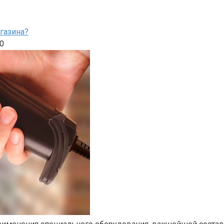
газина?
0