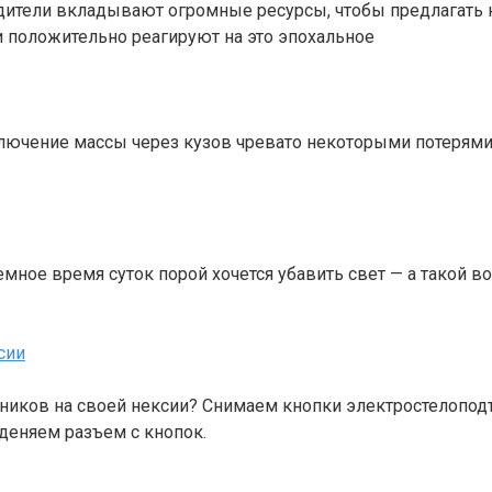
одители вкладывают огромные ресурсы, чтобы предлагать
 положительно реагируют на это эпохальное
ючение массы через кузов чревато некоторыми потерями н
темное время суток порой хочется убавить свет — а такой 
сии
ников на своей нексии? Снимаем кнопки электростелопод
деняем разъем с кнопок.