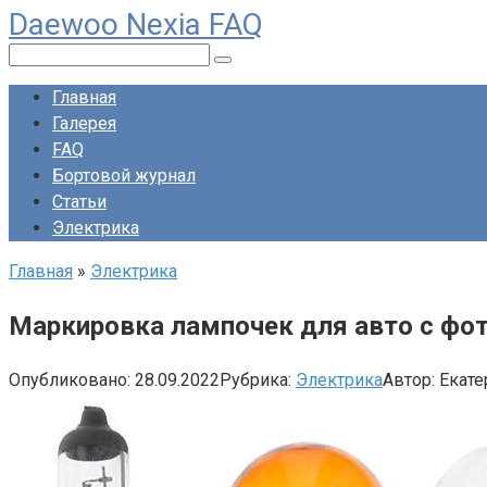
Daewoo Nexia FAQ
Перейти
к
Поиск:
контенту
Главная
Галерея
FAQ
Бортовой журнал
Статьи
Электрика
Главная
»
Электрика
Маркировка лампочек для авто с фо
Опубликовано:
28.09.2022
Рубрика:
Электрика
Автор:
Екате