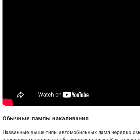
Обычные лампы накаливания
Названные выше типы автомобильных ламп нередко имеют
окисления материала колбу лишили воздуха. Как только п