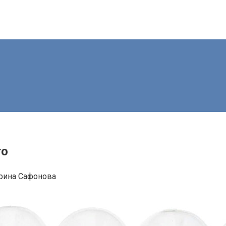
то
рина Сафонова