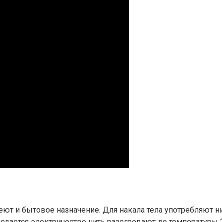
 и бытовое назначение. Для накала тела употребляют ни
одается электричество нить разогревают до температуры 2