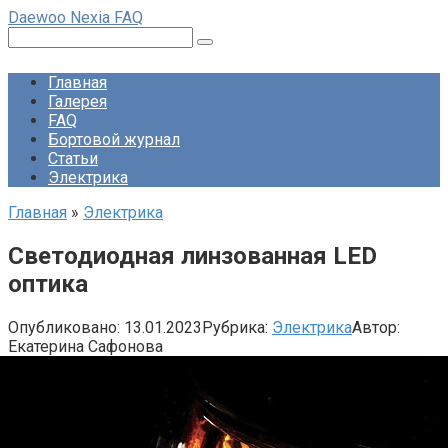
Перейти
Daewoo Nexia FAQ
к
Поиск:
контенту
Главная
Галерея
FAQ
Бортовой журнал
Статьи
Электрика
Главная
»
Электрика
Светодиодная линзованная LED
оптика
Опубликовано:
13.01.2023
Рубрика:
Электрика
Автор:
Екатерина Сафонова