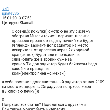
#41
ignatev85
15.01.2013 07:53
Цитирую Skamall:
С осени,(с покупки) смотрю на эту систему
обогрева.Мысли такие:1 вариант-.шланг с
дросселя врезать в подачу печки.Уже будет
теплей.2й вариант-доп.радиатор на место
испарителя-от дросселя через 2х ходовой
кран(сантех).Будет или в печь,или на
слив>опять же в тройник,уже за
краном.Т.е.доп.радиатор будет байпасом.Надо
какой -то привод на
кран(электро,пневмо,механ.)
я себе поставил дополнительный радиатор от ваз-2109
на место кондера , в 25градусов по трассе жара
выключаю печку )))
0
Понравилась статья? Поделиться с друзьями:
Вам также может быть интересно