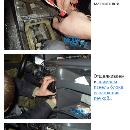
магнитолой
Отщелкиваем
и
снимаем
панель блока
управления
печкой
…