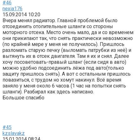
#46
nexia176
15.09.2014 10:20
Вчера менял радиатор. Главной проблемой было
отсоединить отопительные шланги со стороны
моторного отсека. Место очень мало, да и со временем
они прикипают так, что снять практически невозможно
(по крайней мере у меня не получилось). Пришлось
разломать старую печку (выломать патрубки из неё) и
вытянуть их в отсек двигателя. Там я их и снял. Далее
хочу посоветовать-правый шланг (если сидя в авто)
можно удобно подсоединить лёжа под авто(только
защиту пришлось снять). А вот с остальным пришлось
повазиться, с трудом но хомут накинул. Всё время
заняло у меня около 6 часов (1 час на попытки снять
шланги). Разбирал как здесь написано.
Большое спасибо
#45
kzslavakz
15.01.2014 08:24