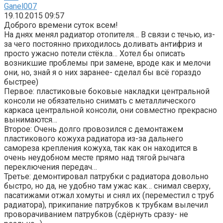
Ganel007
19.10.2015 09:57
Доброго времени суток всем!
На днях менял радиатор отопителя… В связи с течью, из-
за чего постоянно приходилось доливать антифриз и
просто ужасно потели стёкла… Хотел бы описать
возникшие проблемы при замене, вроде как и мелочи
они, но, знай я о них заранее- сделал бы всё гораздо
быстрее)
Первое: пластиковые боковые накладки центральной
консоли не обязательно снимать с металлического
каркаса центральной консоли, они совместно прекрасно
вынимаются…
Второе: Очень долго провозился с демонтажем
пластикового кожуха радиатора из-за дальнего
самореза крепления кожуха, так как он находится в
очень неудобном месте прямо над тягой рычага
переключения передач…
Третье: демонтировал патрубки с радиатора довольно
быстро, но да, не удобно там ужас как… снимал сверху,
пасатижами отжал хомуты и снял их (переместил с труб
радиатора), прикипание патрубков к трубкам вылечил
проворачиванием патрубков (сдёрнуть сразу- не