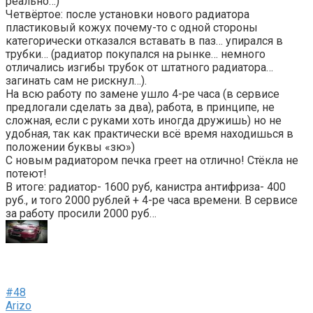
реально…)
Четвёртое: после установки нового радиатора
пластиковый кожух почему-то с одной стороны
категорически отказался вставать в паз… упирался в
трубки… (радиатор покупался на рынке… немного
отличались изгибы трубок от штатного радиатора…
загинать сам не рискнул…).
На всю работу по замене ушло 4-ре часа (в сервисе
предлогали сделать за два), работа, в принципе, не
сложная, если с руками хоть иногда дружишь) но не
удобная, так как практически всё время находишься в
положении буквы «зю»)
С новым радиатором печка греет на отлично! Стёкла не
потеют!
В итоге: радиатор- 1600 руб, канистра антифриза- 400
руб., и того 2000 рублей + 4-ре часа времени. В сервисе
за работу просили 2000 руб…
#48
Arizo