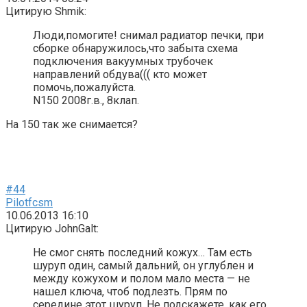
Цитирую Shmik:
Люди,помогите! снимал радиатор печки, при
сборке обнаружилось,что забыта схема
подключения вакуумных трубочек
направлений обдува((( кто может
помочь,пожалуйста.
N150 2008г.в., 8клап.
На 150 так же снимается?
#44
Pilotfcsm
10.06.2013 16:10
Цитирую JohnGalt:
Не смог снять последний кожух… Там есть
шуруп один, самый дальний, он углублен и
между кожухом и полом мало места — не
нашел ключа, чтоб подлезть. Прям по
середине этот шуруп. Не подскажете, как его