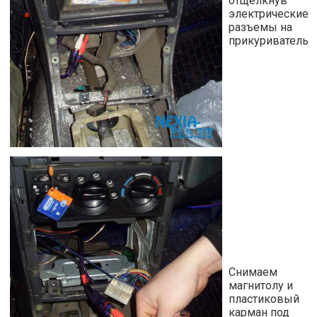
отщелкнув
электрические
разъемы на
прикуриватель
Снимаем
магнитолу и
пластиковый
карман под