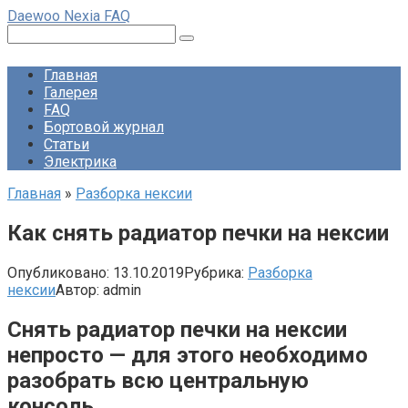
Перейти
Daewoo Nexia FAQ
к
Поиск:
контенту
Главная
Галерея
FAQ
Бортовой журнал
Статьи
Электрика
Главная
»
Разборка нексии
Как снять радиатор печки на нексии
Опубликовано:
13.10.2019
Рубрика:
Разборка
нексии
Автор:
admin
Снять радиатор печки на нексии
непросто — для этого необходимо
разобрать всю центральную
консоль.