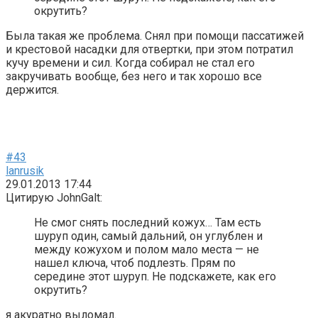
окрутить?
Была такая же проблема. Снял при помощи пассатижей
и крестовой насадки для отвертки, при этом потратил
кучу времени и сил. Когда собирал не стал его
закручивать вообще, без него и так хорошо все
держится.
#43
lanrusik
29.01.2013 17:44
Цитирую JohnGalt:
Не смог снять последний кожух… Там есть
шуруп один, самый дальний, он углублен и
между кожухом и полом мало места — не
нашел ключа, чтоб подлезть. Прям по
середине этот шуруп. Не подскажете, как его
окрутить?
я акуратно выломал.