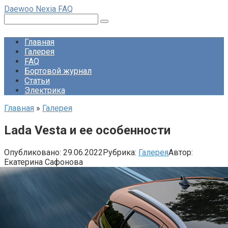
Перейти
Daewoo Nexia FAQ
к
Поиск:
контенту
Главная
Галерея
FAQ
Бортовой журнал
Статьи
Электрика
Главная
»
Галерея
Lada Vesta и ее особенности
Опубликовано:
29.06.2022
Рубрика:
Галерея
Автор:
Екатерина Сафонова