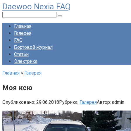
Daewoo Nexia FAQ
Перейти
к
Поиск:
контенту
Главная
Галерея
FAQ
Бортовой журнал
Статьи
Электрика
Главная
»
Галерея
Моя ксю
Опубликовано:
29.06.2018
Рубрика:
Галерея
Автор:
admin