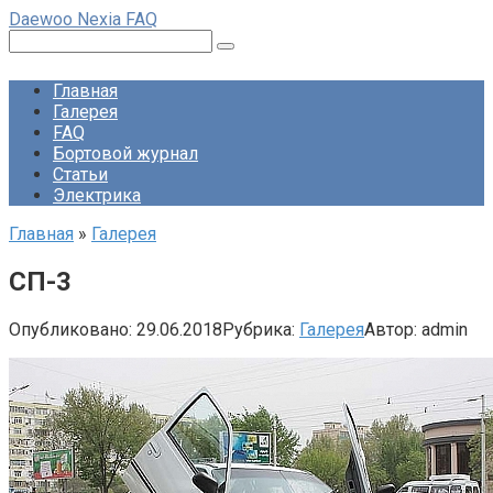
Перейти
Daewoo Nexia FAQ
к
Поиск:
контенту
Главная
Галерея
FAQ
Бортовой журнал
Статьи
Электрика
Главная
»
Галерея
СП-3
Опубликовано:
29.06.2018
Рубрика:
Галерея
Автор:
admin