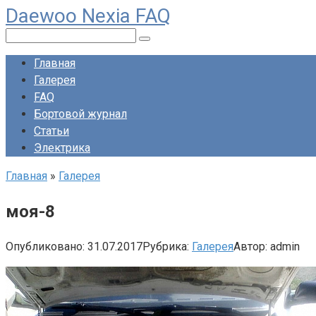
Daewoo Nexia FAQ
Перейти
к
Поиск:
контенту
Главная
Галерея
FAQ
Бортовой журнал
Статьи
Электрика
Главная
»
Галерея
моя-8
Опубликовано:
31.07.2017
Рубрика:
Галерея
Автор:
admin