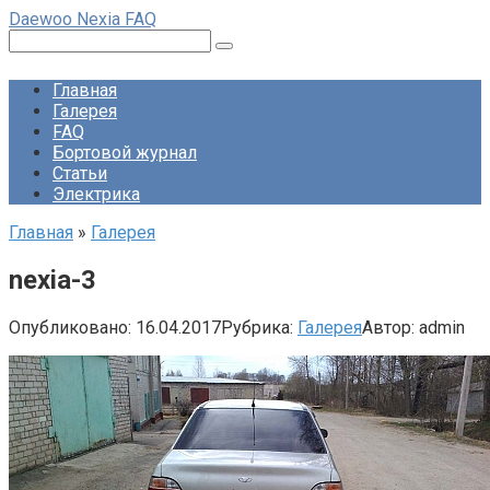
Перейти
Daewoo Nexia FAQ
к
Поиск:
контенту
Главная
Галерея
FAQ
Бортовой журнал
Статьи
Электрика
Главная
»
Галерея
nexia-3
Опубликовано:
16.04.2017
Рубрика:
Галерея
Автор:
admin