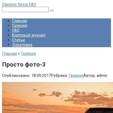
Перейти
Daewoo Nexia FAQ
к
Поиск:
контенту
Главная
Галерея
FAQ
Бортовой журнал
Статьи
Электрика
Главная
»
Галерея
Просто фото-3
Опубликовано:
18.09.2017
Рубрика:
Галерея
Автор:
admin