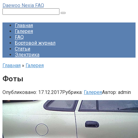
Перейти
Daewoo Nexia FAQ
к
Поиск:
контенту
Главная
Галерея
FAQ
Бортовой журнал
Статьи
Электрика
Главная
»
Галерея
Фоты
Опубликовано:
17.12.2017
Рубрика:
Галерея
Автор:
admin