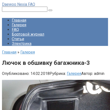
Перейти
Daewoo Nexia FAQ
к
Поиск:
контенту
Главная
Галерея
FAQ
Бортовой журнал
Статьи
Электрика
Главная
»
Галерея
Лючок в обшивку багажника-3
Опубликовано:
14.02.2018
Рубрика:
Галерея
Автор:
admin