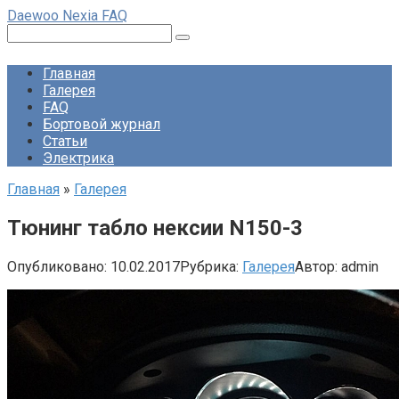
Перейти
Daewoo Nexia FAQ
к
Поиск:
контенту
Главная
Галерея
FAQ
Бортовой журнал
Статьи
Электрика
Главная
»
Галерея
Тюнинг табло нексии N150-3
Опубликовано:
10.02.2017
Рубрика:
Галерея
Автор:
admin