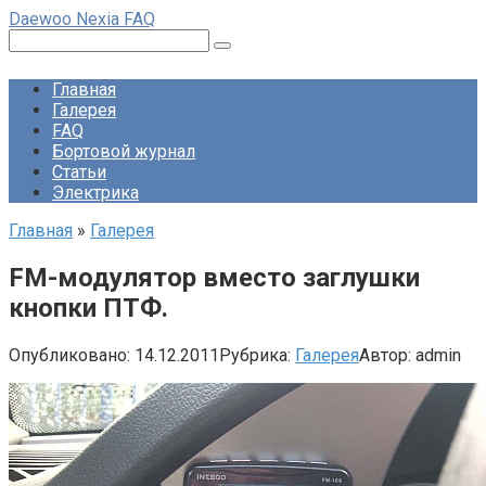
Перейти
Daewoo Nexia FAQ
к
Поиск:
контенту
Главная
Галерея
FAQ
Бортовой журнал
Статьи
Электрика
Главная
»
Галерея
FM-модулятор вместо заглушки
кнопки ПТФ.
Опубликовано:
14.12.2011
Рубрика:
Галерея
Автор:
admin