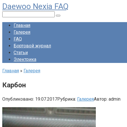
Daewoo Nexia FAQ
Перейти
к
Поиск:
контенту
Главная
Галерея
FAQ
Бортовой журнал
Статьи
Электрика
Главная
»
Галерея
Карбон
Опубликовано:
19.07.2017
Рубрика:
Галерея
Автор:
admin