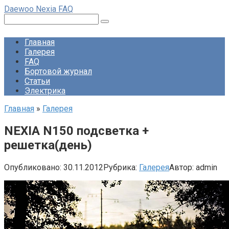
Перейти
Daewoo Nexia FAQ
к
Поиск:
контенту
Главная
Галерея
FAQ
Бортовой журнал
Статьи
Электрика
Главная
»
Галерея
NEXIA N150 подсветка +
решетка(день)
Опубликовано:
30.11.2012
Рубрика:
Галерея
Автор:
admin