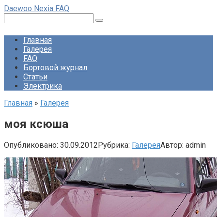
Перейти
Daewoo Nexia FAQ
к
Поиск:
контенту
Главная
Галерея
FAQ
Бортовой журнал
Статьи
Электрика
Главная
»
Галерея
моя ксюша
Опубликовано:
30.09.2012
Рубрика:
Галерея
Автор:
admin