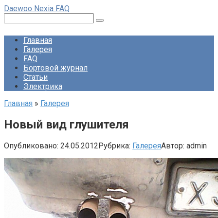
Перейти
Daewoo Nexia FAQ
к
Поиск:
контенту
Главная
Галерея
FAQ
Бортовой журнал
Статьи
Электрика
Главная
»
Галерея
Новый вид глушителя
Опубликовано:
24.05.2012
Рубрика:
Галерея
Автор:
admin