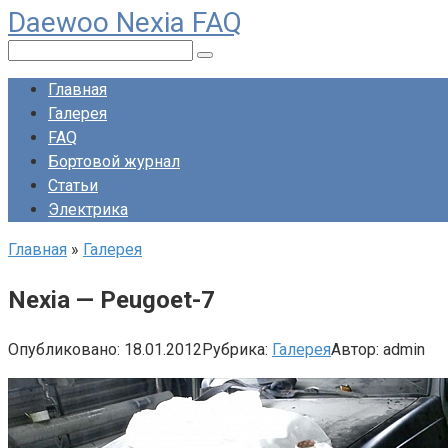
Daewoo Nexia FAQ
Перейти
к
Поиск:
контенту
Главная
Галерея
FAQ
Бортовой журнал
Статьи
Электрика
Главная
»
Галерея
Nexia — Peugoet-7
Опубликовано:
18.01.2012
Рубрика:
Галерея
Автор:
admin