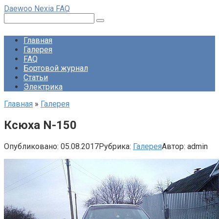
Перейти
Daewoo Nexia FAQ
к
Поиск:
контенту
Главная
Галерея
FAQ
Бортовой журнал
Статьи
Электрика
Главная
»
Галерея
Ксюха N-150
Опубликовано:
05.08.2017
Рубрика:
Галерея
Автор:
admin