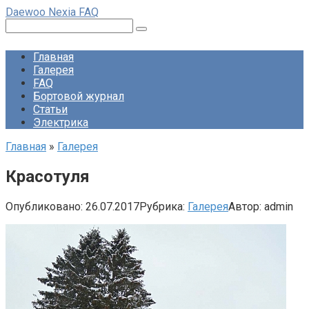
Перейти
Daewoo Nexia FAQ
к
Поиск:
контенту
Главная
Галерея
FAQ
Бортовой журнал
Статьи
Электрика
Главная
»
Галерея
Красотуля
Опубликовано:
26.07.2017
Рубрика:
Галерея
Автор:
admin