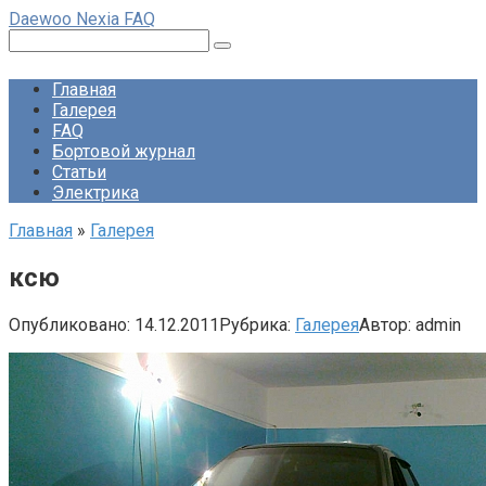
Перейти
Daewoo Nexia FAQ
к
Поиск:
контенту
Главная
Галерея
FAQ
Бортовой журнал
Статьи
Электрика
Главная
»
Галерея
ксю
Опубликовано:
14.12.2011
Рубрика:
Галерея
Автор:
admin