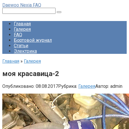
Перейти
Daewoo Nexia FAQ
к
Поиск:
контенту
Главная
Галерея
FAQ
Бортовой журнал
Статьи
Электрика
Главная
»
Галерея
моя красавица-2
Опубликовано:
08.08.2017
Рубрика:
Галерея
Автор:
admin