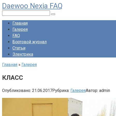
Daewoo Nexia FAQ
Перейти
к
Поиск:
контенту
Главная
Галерея
FAQ
Бортовой журнал
Статьи
Электрика
Главная
»
Галерея
КЛАСС
Опубликовано:
21.06.2017
Рубрика:
Галерея
Автор:
admin