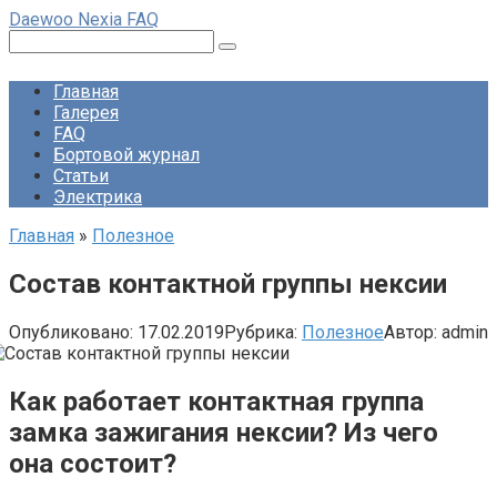
Перейти
Daewoo Nexia FAQ
к
Поиск:
контенту
Главная
Галерея
FAQ
Бортовой журнал
Статьи
Электрика
Главная
»
Полезное
Состав контактной группы нексии
Опубликовано:
17.02.2019
Рубрика:
Полезное
Автор:
admin
Как работает контактная группа
замка зажигания нексии? Из чего
она состоит?