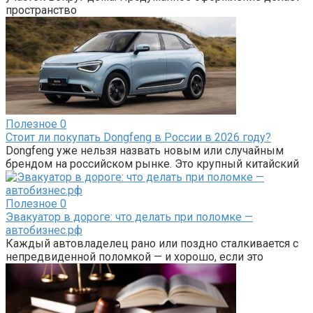
пространство
Полезное
0
Стоит ли покупать Dongfeng в России в 2026 году?
Dongfeng уже нельзя назвать новым или случайным
брендом на российском рынке. Это крупный китайский
Полезное
0
Эвакуатор в дороге: что делать при поломке —
автобизнес.рф
Каждый автовладелец рано или поздно сталкивается с
непредвиденной поломкой — и хорошо, если это