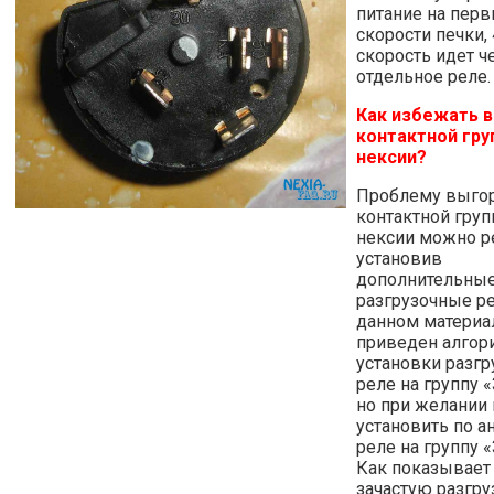
питание на перв
скорости печки,
скорость идет ч
отдельное реле.
Как избежать 
контактной гру
нексии?
Проблему выго
контактной груп
нексии можно р
установив
дополнительны
разгрузочные ре
данном материа
приведен алгор
установки разгр
реле на группу «
но при желании
установить по а
реле на группу «
Как показывает 
зачастую разгру