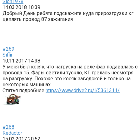
Slon1978
14.03.2018 10:39
Добрый День ребята подскажите куда прирозгрузки кг
цеплять провод 87 зажигания
#269
Siffir
10.11.2017 14:38
У меня был косяк, что нагрузка на реле фар подавалась с
провода 15. Фары светили тускло, КГ грелась несмотря
на разгрузку. Похоже это косяк заводской и только на
некоторых машинах.
Статья подробнее
https://www.drive2.ru/l/5361311/
#268
Redactor
15.02.2017 20:52