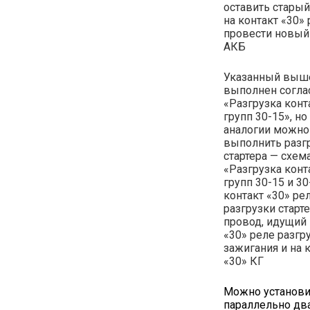
оставить старый
на контакт «30»
провести новый
АКБ
Указанный выш
выполнен согла
«Разгрузка кон
групп 30-15», но
аналогии можно
выполнить разг
стартера — схем
«Разгрузка кон
групп 30-15 и 30
контакт «30» ре
разгрузки старт
провод, идущий 
«30» реле разгр
зажигания и на 
«30» КГ
Можно установи
параллельно дв