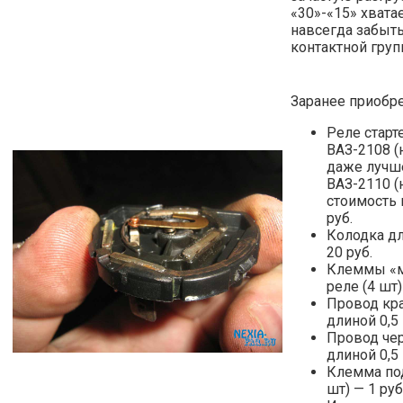
«30»-«15» хвата
навсегда забыть
контактной гру
Заранее приобр
Реле старт
ВАЗ-2108 (н
даже лучш
ВАЗ-2110 (н
стоимость 
руб.
Колодка дл
20 руб.
Клеммы «м
реле (4 шт)
Провод кр
длиной 0,5 
Провод че
длиной 0,5 
Клемма под
шт) — 1 руб