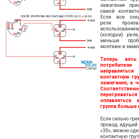
зажигания при
самой контактн
Если все сое
реле произ
использование
(колодки) реле
меньше про
монтаже и замен
Теперь вес
потребител
направляться
контактную гр
зажигания, а ч
Соответственн
перегрев
оплавляться к
группа больше 
Если сильно гре
провод, идущий 
«30», можно сдел
контактную гру