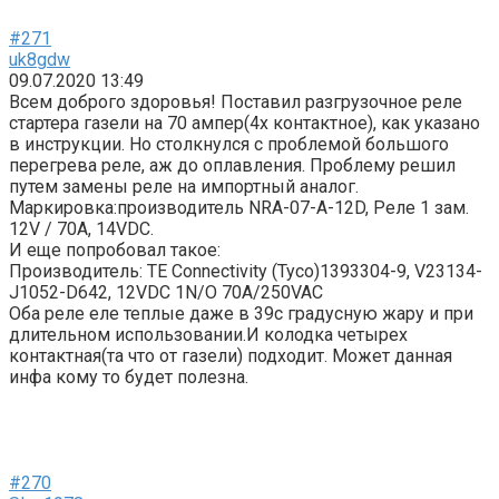
#271
uk8gdw
09.07.2020 13:49
Всем доброго здоровья! Поставил разгрузочное реле
стартера газели на 70 ампер(4х контактное), как указано
в инструкции. Но столкнулся с проблемой большого
перегрева реле, аж до оплавления. Проблему решил
путем замены реле на импортный аналог.
Маркировка:производи
тель NRA-07-A-12D, Реле 1 зам.
12V / 70A, 14VDC.
И еще попробовал такое:
Производитель: TE Connectivity (Tyco)1393304-9, V23134-
J1052-D642, 12VDC 1N/O 70A/250VAC
Оба реле еле теплые даже в 39с градусную жару и при
длительном использовании.И колодка четырех
контактная(та что от газели) подходит. Может данная
инфа кому то будет полезна.
#270