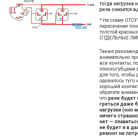
тогда нагрузка 
реле снизится в
* На схеме ОТС
пересечение тон
толстой красных 
ОТДЕЛЬНЫЕ ЛИ
Также рекоменд
внимательно пр
все контакты, п
плоскогубцами
для того, чтобы 
одевалось туго 
хороший контакт
обратите вниман
что
реле будет
греться даже 
нагрузки (оно 
ничего страшно
нет — плавитьс
не будет и в д
ремонт не потр