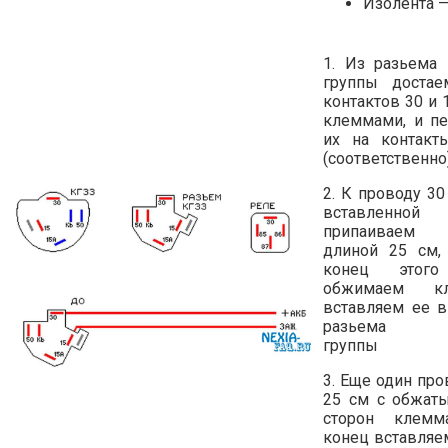
Изолента —
1. Из разьема 
группы достае
контактов 30 и 
клеммами, и п
их на контакт
(соответственно
2. К проводу 3
вставленной
припаиваем
длиной 25 см,
конец этого
обжимаем к
вставляем ее в
разьема ко
группы
3. Еще один пр
25 см с обжат
сторон клемм
конец вставляе