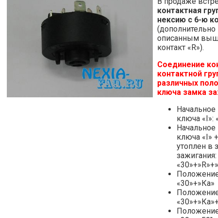
В продаже встре
контактная гру
нексию с 6-ю к
(дополнительно 
описанным выш
контакт «R»).
Соединение ко
контактной гру
различных пол
ключа замка за
Начальное
ключа «I»:
Начальное
ключа «I» 
утоплен в 
зажигания:
«30»+»R»+
Положение 
«30»+»Кa»
Положение 
«30»+»Кa»+
Положение 