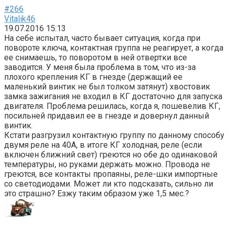
#266
Vitalik46
19.07.2016 15:13
На себе испытал, часто бывает ситуация, когда при
повороте ключа, контактная группа не реагирует, а когда
ее снимаешь, то поворотом в ней отвертки все
заводится. У меня была проблема в том, что из-за
плохого крепления КГ в гнезде (держащий ее
маленький винтик не был толком затянут) хвостовик
замка зажигания не входил в КГ достаточно для запуска
двигателя. Проблема решилась, когда я, пошевелив КГ,
посильней придавил ее в гнезде и довернул данный
винтик.
Кстати разгрузил контактную группу по данному способу
двумя реле на 40А, в итоге КГ холодная, реле (если
включен ближний свет) греются но обе до одинаковой
температуры, но руками держать можно. Провода не
греются, все контакты пропаяны, реле-шки импортные
со светодиодами. Может ли кто подсказать, сильно ли
это страшно? Езжу таким образом уже 1,5 мес.?