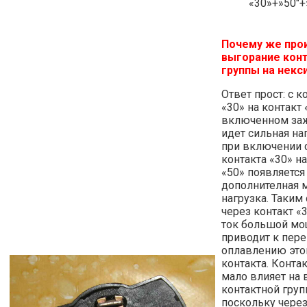
«30»+»50″+
Почему же про
выгорание кон
группы на некс
Ответ прост: с к
«30» на контакт 
включенном за
идет сильная наг
при включении с
контакта «30» на
«50» появляется
дополнителная 
нагрузка. Таким
через контакт «
ток большой мощ
приводит к пере
оплавлению это
контакта. Контак
мало влияет на
контактной груп
поскольку через