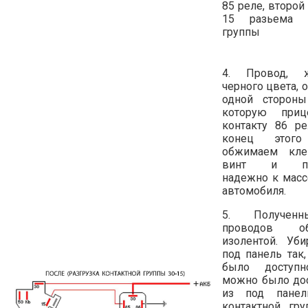
85 реле, второй
15 разьема к
группы
4. Провод, ж
черного цвета,
одной стороны
которую при
контакту 86 ре
конец этого
обжимаем кл
винт и при
надежно к масс
автомобиля.
5. Получен
проводов об
изолентой. Уб
под панель так
было доступ
можно было дос
из под панел
контактной гр