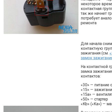
некоторое врем
контактная груп
так же начнет гр
потребует анало
ремонта
Для начала сни
контактную гру
зажигания (см.
«
замок зажигани
На контактной г
замка зажигания
контактов:
«30» — питание 
«15» — зажиган
«15а» — вентиля
«50» — стартер
«Kb» («Ka») — м