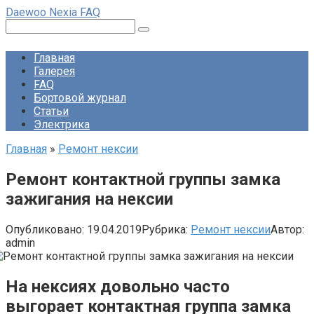
Перейти
Daewoo Nexia FAQ
к
Поиск:
контенту
Главная
Галерея
FAQ
Бортовой журнал
Статьи
Электрика
Главная
»
Ремонт нексии
Ремонт контактной группы замка
зажигания на нексии
Опубликовано:
19.04.2019
Рубрика:
Ремонт нексии
Автор:
admin
На нексиях довольно часто
выгорает контактная группа замка