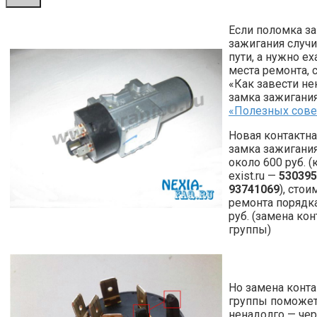
Если поломка з
зажигания случи
пути, а нужно ех
места ремонта, 
«Как завести не
замка зажигания
«Полезных сове
Новая контактна
замка зажигания
около 600 руб. (
exist.ru —
530395
93741069
), стои
ремонта порядк
руб. (замена ко
группы)
Но замена конт
группы поможе
ненадолго — че