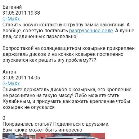
Евгений
31.05.2011 19:38
G-MaXx
Ставить новую контактную группу замка зажигания. А
вообще, советую поставить
разгрузочное реле
. А лучше
два, соединенных параллельно!
Вопрос такой:на солнцезащитном козырьке прикреплен
держатель дисков и на кочках козырек постепенно
опускается как решить эту проблему???
Антон
31.05.2011 14:05
G-MaXx
Снимите держатель дисков с козырька, его крепление
не рассчитано на такую массу! Либо можете стать
Кулибиным, и придумать как зажать крепление чтобы
козырек не опускался.
0
Понравилась статья? Поделиться с друзьями:
Вам также может быть интересно