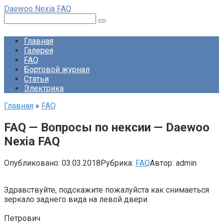
Перейти
Daewoo Nexia FAQ
к
Поиск:
контенту
Главная
Галерея
FAQ
Бортовой журнал
Статьи
Электрика
Главная
»
FAQ
FAQ — Вопросы по нексии — Daewoo
Nexia FAQ
Опубликовано:
03.03.2018
Рубрика:
FAQ
Автор:
admin
Здравствуйте, подскажите пожалуйста как снимаеться
зеркало заднего вида на левой двери.
Петрович