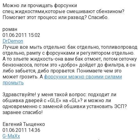
Можно ли прочищать форсунки
спец.жидкостями,которые смешивают сбензином?
Помогает этот процесс или развод? Спасибо.
роман
01.06.2011 15:02
DrDemon
Лучше все мыть отдельно: бак отдельно, топливопровод
отдельно, рампу с форсунками и регулятором отдельно.
А то зльете жидкость-она вам бак отмоет, потом сеточку
бензонасоса, потом это «добро» дойдет до фильтра, а он
либо забьется, дибо прорвется. Понимаете чем это
может грозить. А
форсунки можно своими силами
промыть
Здравствуйте! у меня такой вопрос: подходит ли
обшивка дверей с «GLE» на «GL»? и можно ли
одновременно с заменой обшивки установить ЭСП?
заранее спасибо!
Евгений Тыщенко
01.06.2011 14:36
G-MaXx