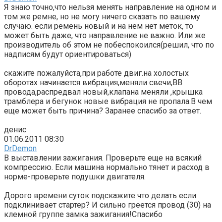
Я знаю точно,что нельзя менять направление на одном и
том же ремне, но не могу ничего сказать по вашему
случаю. если ремень новый и на нем нет меток, то
может быть даже, что направление не важно. Или же
производитель об этом не побеспокоился(решил, что по
надписям будут ориентироваться)
скажите пожалуйста,при работе двиг.на холостых
оборотах начинается вибрация,меняли свечи,ВВ
провода,распредвал новый,клапана меняли ,крышка
трамблера и бегунок новые вибрация не пропала.В чем
еще может быть причина? Заранее спасибо за ответ.
денис
01.06.2011 08:30
DrDemon
В выставлении зажигания. Проверьте еще на всякий
компрессию. Если машина нормально тянет и расход в
норме-проверьте подушки двигателя.
Дорого времени суток подскажите что делать если
подклинивает стартер? И сильно греется провод (30) на
клемной группе замка зажигания!Спасибо