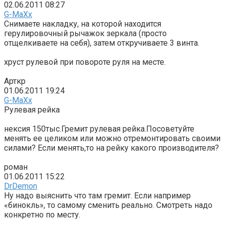
02.06.2011 08:27
G-MaXx
Снимаете накладку, на которой находится
герулировочный рычажок зеркала (просто
отщелкиваете на себя), затем откручиваете 3 винта.
хруст рулевой при повороте руля на месте.
Арткр
01.06.2011 19:24
G-MaXx
Рулевая рейка
нексия 150тыс.Гремит рулевая рейка.Посоветуйте
менять ее целиком или можно отремонтировать своими
силами? Если менять,то на рейку какого производителя?
роман
01.06.2011 15:22
DrDemon
Ну надо выяснить что там гремит. Если например
«бинокль», то самому сменить реально. Смотреть надо
конкретно по месту.