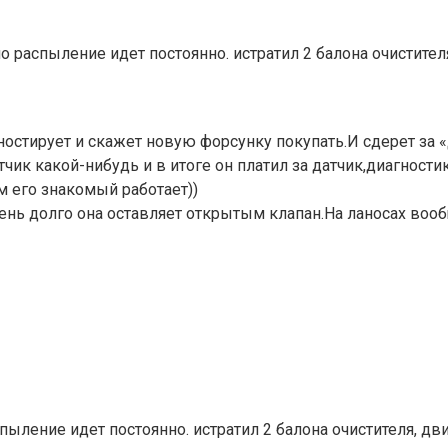
но распыление идет постоянно. истратил 2 балона очистите
остирует и скажет новую форсунку покупать.И сдерет за «
ик какой-нибудь и в итоге он платил за датчик,диагностик
ам его знакомый работает))
чень долго она оставляет открытым клапан.На ланосах вообщ
пыление идет постоянно. истратил 2 балона очистителя, дв