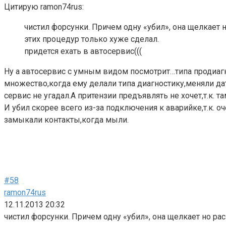
Цитирую ramon74rus:
чистил форсунки. Причем одну «убил», она щелкает 
этих процедур только хуже сделал.
придется ехать в автосервис(((
Ну а автосервис с умным видом посмотрит…типа продиагн
множество,когда ему делали типа диагностику,меняли датч
сервис не угадал.А притензии предъявлять не хочет,т.к. т
И убил скорее всего из-за подключения к аварийке,т.к. о
замыкали контакты,когда мыли.
#58
ramon74rus
12.11.2013 20:32
чистил форсунки. Причем одну «убил», она щелкает но рас