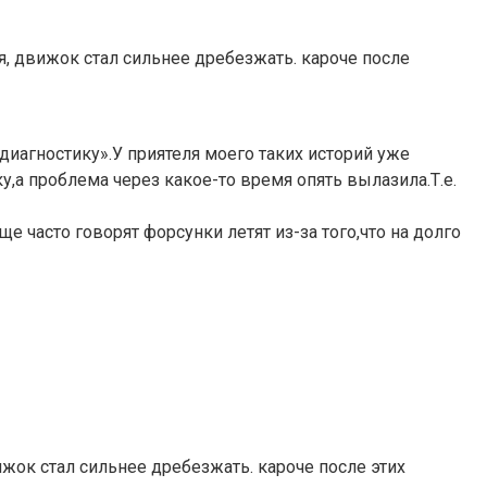
ля, движок стал сильнее дребезжать. кароче после
диагностику».У приятеля моего таких историй уже
у,а проблема через какое-то время опять вылазила.Т.е.
е часто говорят форсунки летят из-за того,что на долго
ижок стал сильнее дребезжать. кароче после этих