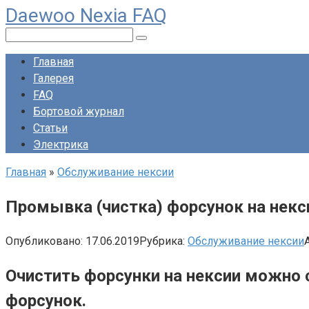
Daewoo Nexia FAQ
Перейти
к
Поиск:
контенту
Главная
Галерея
FAQ
Бортовой журнал
Статьи
Электрика
Главная
»
Обслуживание нексии
Промывка (чистка) форсунок на некс
Опубликовано:
17.06.2019
Рубрика:
Обслуживание нексии
Очистить форсунки на нексии можно
форсунок.