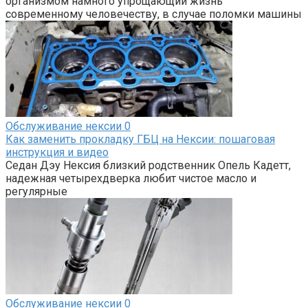
организмом намного упрощающий жизнь
современному человечеству, в случае поломки машины
Обслуживание нексии
0
Как заменить прокладку ГБЦ на Нексии: пошаговая
инструкция и видео
Седан Дэу Нексия близкий родственник Опель Кадетт,
надежная четырехдверка любит чистое масло и
регулярные
Обслуживание нексии
0