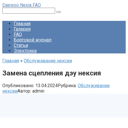
Перейти
Daewoo Nexia FAQ
к
Поиск:
контенту
Главная
Галерея
FAQ
Бортовой журнал
Статьи
Электрика
Главная
»
Обслуживание нексии
Замена сцепления дэу нексия
Опубликовано:
13.04.2024
Рубрика:
Обслуживание
нексии
Автор:
admin