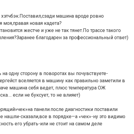
а хэтчбэк.Поставил,сзади машина вроде ровно
я моя,правая новая кадета?
тановится жестче и уже не так тянет.По трассе такого
пления?Заранее благодарен за профессиональный ответ)
ь на одну сторону в поворотах вы почувствуете-
тергейст вселяется в машину как правильно заметили в
иначе машина себя ведет, плюс температура ОЖ
а…. если не буксует, то не влияет)
горящий»чек»на панели.после диагностики поставили
не нашли-сказали,все в порядке—а «чек»-ну это видимо
жность его убрать-или не стоит на самом деле