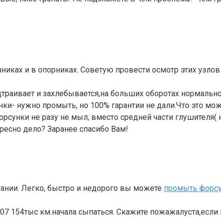
никах и в опорниках. Советую провести осмотр этих узлов
дтраивает и захлебывается,на больших оборотах нормально
и- нужно промыть, но 100% гарантии не дали.Что это може
орсунки не разу не мыл, вместо средней части глушителя( 
ересно дело? Заранее спасибо Вам!
гании. Легко, быстро и недорого вы можете
промыть форсу
007 154тыс км.начала сыпаться. Скажите пожажалуста,если