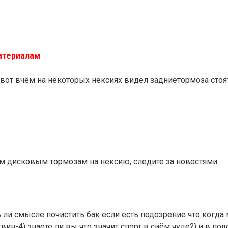
атериалам
 вот вчём на некоторых нексиях видел задниетормоза сто
 дисковым тормозам на нексию, следите за новостями.
ь ли смысле почистить бак если есть подозрение что когда
вин-4) знаете ли вы что значит спорт в сиём чуде?) и в п