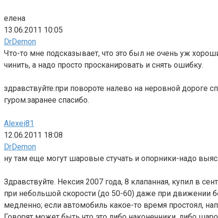
елена
13.06.2011 10:05
DrDemon
Что-то мне подсказывает, что это был не очень уж хороший
чинить, а надо просто просканировать и снять ошибку.
здравствуйте.при повороте налево на неровной дороге сп
гуром.заранее спасибо.
Alexei81
12.06.2011 18:08
DrDemon
ну там еще могут шаровые стучать и опорники-надо выяс
Здравствуйте. Нексия 2007 года, 8 клапанная, купил в с
при небольшой скорости (до 50-60) даже при движении без
медленно; если автомобиль какое-то время простоял, напр
Говорят может быть что это либо наконечники, либо шаров