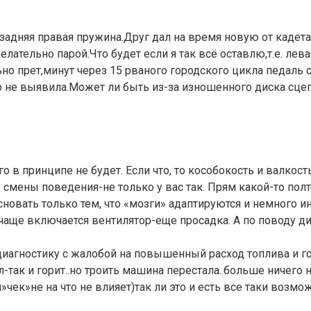
 задняя правая пружина.Друг дал на время новую от кадет
лательно парой.Что будет если я так всё оставлю,т.е. лева
ьно прет,минут через 15 рваного городского цикла педаль с
о не выявила.Может ли быть из-за изношенного диска сце
 в принципе не будет. Если что, то кособокость и валкост
 смены поведения-не только у вас так. Прям какой-то пол
сновать только тем, что «мозги» адаптируются и немного 
чаще включается вентилятор-еще просадка. А по поводу диск
п.диагностику с жалобой на повышенный расход топлива и 
-так и горит..но троить машина перестала..больше ничего 
чек»не на что не влияет)так ли это и есть все таки возмо