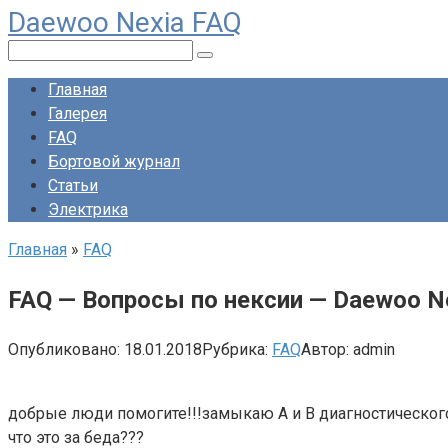
Daewoo Nexia FAQ
Перейти
к
Поиск:
контенту
Главная
Галерея
FAQ
Бортовой журнал
Статьи
Электрика
Главная
»
FAQ
FAQ — Вопросы по нексии — Daewoo N
Опубликовано:
18.01.2018
Рубрика:
FAQ
Автор:
admin
добрые люди помогите!!!замыкаю А и В диагностического
что это за беда???