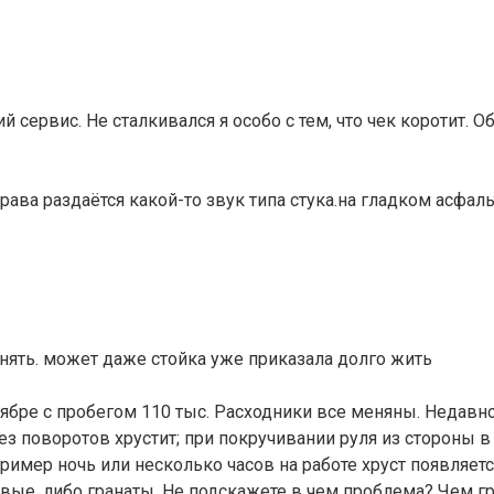
 сервис. Не сталкивался я особо с тем, что чек коротит. О
рава раздаётся какой-то звук типа стука.на гладком асфал
нять. может даже стойка уже приказала долго жить
ентябре с пробегом 110 тыс. Расходники все меняны. Недав
 поворотов хрустит; при покручивании руля из стороны в с
имер ночь или несколько часов на работе хруст появляется
ые, либо гранаты. Не подскажете в чем проблема? Чем гроз