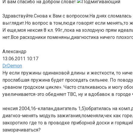
И вам спасибо на добром слове!
Здравствуйте.Снова к Вам с вопросом.На днях сломалась
выглядит.Но вопрос в том,люди говорят если менять,то же
И еще,моя нексия 8 кл. 99г.,пока на холодную прям идеал
нет.Все расходники поменяны,диагностика ничего плохог
Александр
13.06.2011 10:17
DrDemon
Ну если пружины одинаковой длины и жесткости, то ничего
прослабшая пружина будет проседать сильнее. По поводу
«рваном гродском цикле». Часто сталкиваюсь и могу обо
увеличивается-это обедняет ТВС, ну и вдобавок в городе 
нексия 2004,16-клапан,двигатель 1,5)обратилась на ком
диагноз-менять модуль зажигания,поменяли,чек как горел
закоротило где то в проводке приборной доски и горящий»
заморачиваться?