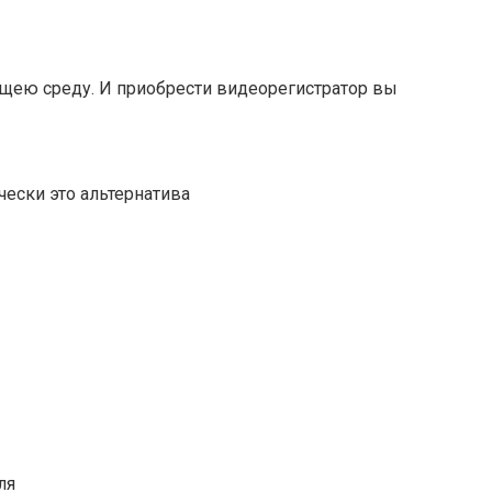
щею среду. И приобрести видеорегистратор вы
ески это альтернатива
ля