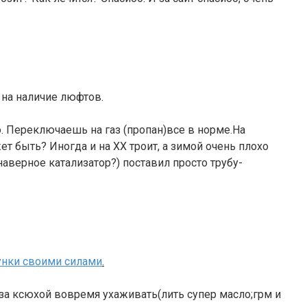
 на наличие люфтов.
. Переключаешь на газ (пропан)все в норме.На
т быть? Иногда и на ХХ троит, а зимой очень плохо
наверное катализатор?) поставил просто трубу-
нки своими силами
.
 за ксюхой вовремя ухаживать(лить супер масло;грм и