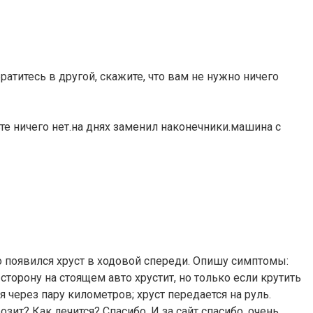
братитесь в другой, скажите, что вам не нужно ничего
ьте ничего нет.на днях заменил наконечники.машина с
но появился хруст в ходовой спереди. Опишу симптомы:
торону на стоящем авто хрустит, но только если крутить
 через пару километров; хруст передается на руль.
ит? Как лечится? Спасибо. И за сайт спасибо, очень