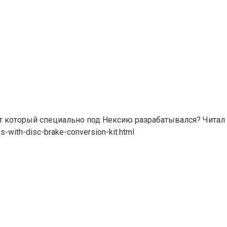
кт который специально под Нексию разрабатывался? Читал
s-with-disc-brake-conversion-kit.html