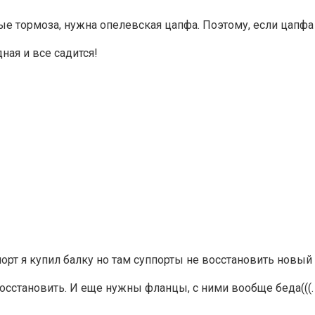
 тормоза, нужна опелевская цапфа. Поэтому, если цапфа п
дная и все садится!
орт я купил балку но там суппорты не восстановить новый
осстановить. И еще нужны фланцы, с ними вообще беда(((.