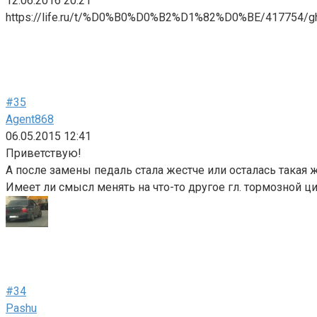
12.06.2016 20:21
https://life.ru/t/%D0%B0%D0%B2%D1%82%D0%BE/417754/ghais
#35
Agent868
06.05.2015 12:41
Приветствую!
А после замены педаль стала жестче или осталась такая 
Имеет ли смысл менять на что-то другое гл. тормозной ц
#34
Pashu