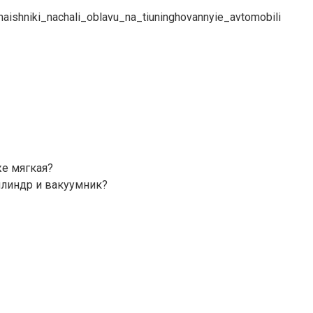
hniki_nachali_oblavu_na_tiuninghovannyie_avtomobili
же мягкая?
илиндр и вакуумник?