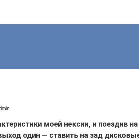
dmin
теристики моей нексии, и поездив на
выход один — ставить на зад дисковы