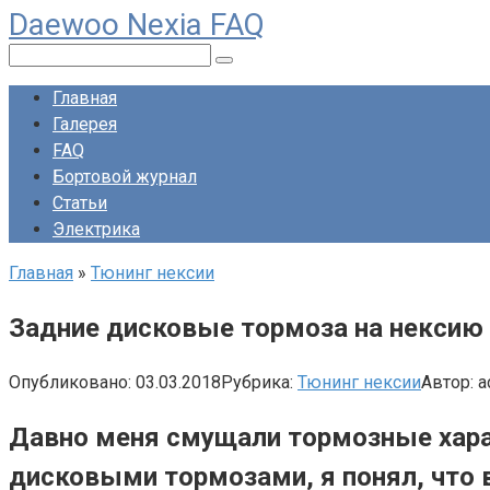
Daewoo Nexia FAQ
Перейти
к
Поиск:
контенту
Главная
Галерея
FAQ
Бортовой журнал
Статьи
Электрика
Главная
»
Тюнинг нексии
Задние дисковые тормоза на нексию
Опубликовано:
03.03.2018
Рубрика:
Тюнинг нексии
Автор:
a
Давно меня смущали тормозные харак
дисковыми тормозами, я понял, что 