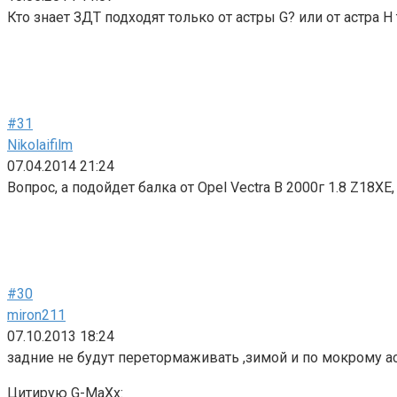
Кто знает ЗДТ подходят только от астры G? или от астра H
#31
Nikolaifilm
07.04.2014 21:24
Вопрос, а подойдет балка от Opel Vectra B 2000г 1.8 Z18
#30
miron211
07.10.2013 18:24
задние не будут перетормаживать ,зимой и по мокрому ас
Цитирую G-MaXx: