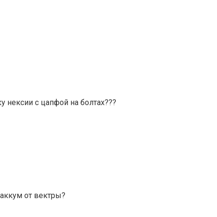
ку нексии с цапфой на болтах???
ваккум от вектры?