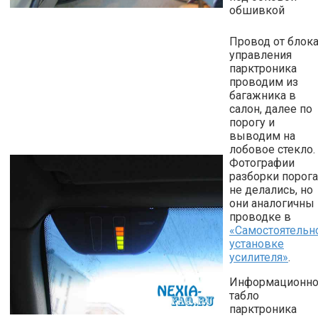
обшивкой
Провод от блок
управления
парктроника
проводим из
багажника в
салон, далее по
порогу и
выводим на
лобовое стекло.
Фотографии
разборки порога
не делались, но
они аналогичны
проводке в
«Самостоятельн
установке
усилителя»
.
Информационн
табло
парктроника