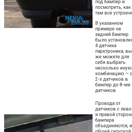
под бампер и
посмотреть, как
там все устроен
В указанном
примере на
задний бампер
было установле
4 датчика
парктроника, вы
же можете для
себя выбрать
несколько иную
комбинацию — 
2-х датчиков в
бампер до 8-ми
датчиков
Провода от
датчиков с лево
и правой сторо
бампера
объединяются, и
общей скруткой