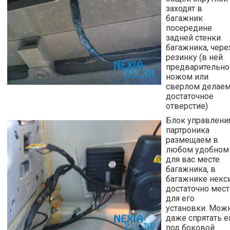
заходят в
багажник
посередине
задней стенки
багажника, чере
резинку (в ней
предварительно
ножом или
сверлом делае
достаточное
отверстие)
Блок управлени
партроника
размещаем в
любом удобном
для вас месте
багажника, в
багажнике некс
достаточно мест
для его
установки. Мож
даже спрятать е
под боковой