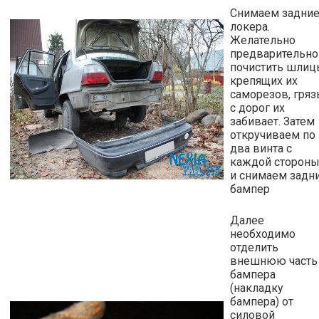
Снимаем задни
локера.
Желательно
предварительно
почистить шли
крепящих их
саморезов, гряз
с дорог их
забивает. Затем
откручиваем по
два винта с
каждой стороны
и снимаем задн
бампер
Далее
необходимо
отделить
внешнюю часть
бампера
(накладку
бампера) от
силовой