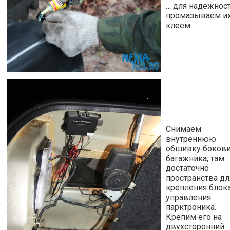
… для надежнос
промазываем и
клеем
Снимаем
внутреннюю
обшивку боков
багажника, там
достаточно
пространства дл
крепления блок
управления
парктроника.
Крепим его на
двухсторонний