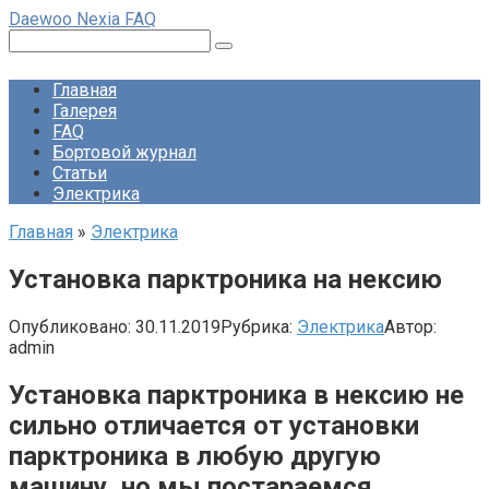
Перейти
Daewoo Nexia FAQ
к
Поиск:
контенту
Главная
Галерея
FAQ
Бортовой журнал
Статьи
Электрика
Главная
»
Электрика
Установка парктроника на нексию
Опубликовано:
30.11.2019
Рубрика:
Электрика
Автор:
admin
Установка парктроника в нексию не
сильно отличается от установки
парктроника в любую другую
машину, но мы постараемся