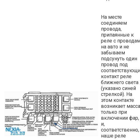
На месте
соединяем
провода,
припаянные к
реле с провода
на авто и не
забываем
подсунуть один
провод под
соответствующ
контакт реле
ближнего света
(указано синей
стрелкой). На
этом контакте
возникает масс
только при
включении фар,
и,
соответственно,
наше реле