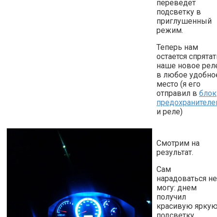
переведет
подсветку в
приглушенный
режим.
Теперь нам
остается спрятат
наше новое рел
в любое удобно
место (я его
отправил в
блок
предохранителе
и реле)
Смотрим на
результат.
Сам
нарадоваться не
могу: днем
получил
красивую ярку
подсветку