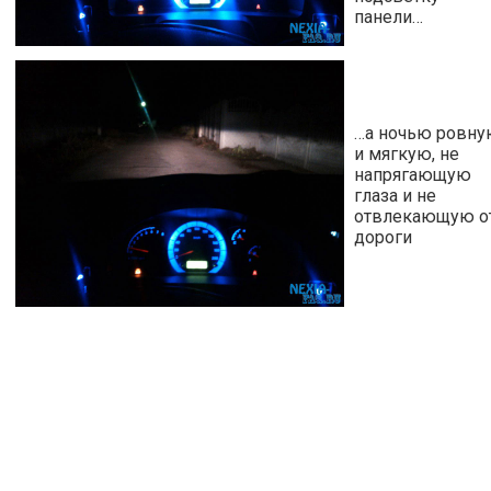
панели…
…а ночью ровн
и мягкую, не
напрягающую
глаза и не
отвлекающую о
дороги