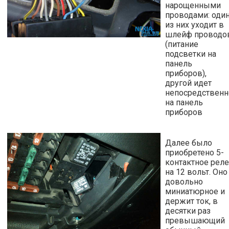
нарощенными
проводами: оди
из них уходит в
шлейф проводо
(питание
подсветки на
панель
приборов),
другой идет
непосредственн
на панель
приборов
Далее было
приобретено 5-
контактное реле
на 12 вольт. Оно
довольно
миниатюрное и
держит ток, в
десятки раз
превышающий