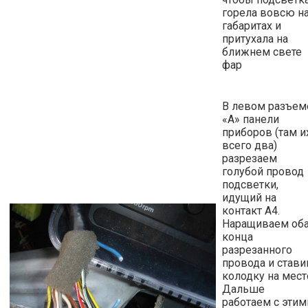
горела вовсю н
габаритах и
притухала на
ближнем свете
фар
В левом разъем
«А» панели
приборов (там и
всего два)
разрезаем
голубой провод
подсветки,
идущий на
контакт А4.
Наращиваем об
конца
разрезанного
провода и став
колодку на мест
Дальше
работаем с этим