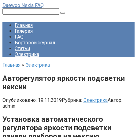
Перейти
Daewoo Nexia FAQ
к
Поиск:
контенту
Главная
Галерея
FAQ
Бортовой журнал
Статьи
Электрика
Главная
»
Электрика
Авторегулятор яркости подсветки
нексии
Опубликовано:
19.11.2019
Рубрика:
Электрика
Автор:
admin
Установка автоматического
регулятора яркости подсветки
панели приборов на нексию