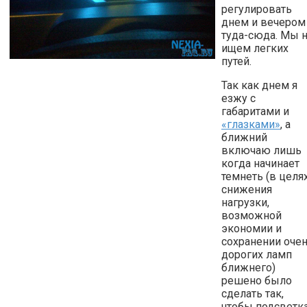
регулировать
днем и вечером
туда-сюда. Мы 
ищем легких
путей.
Так как днем я
езжу с
габаритами и
«глазками»
, а
ближний
включаю лишь
когда начинает
темнеть (в целя
снижения
нагрузки,
возможной
экономии и
сохранении оче
дорогих ламп
ближнего)
решено было
сделать так,
чтобы подсветк