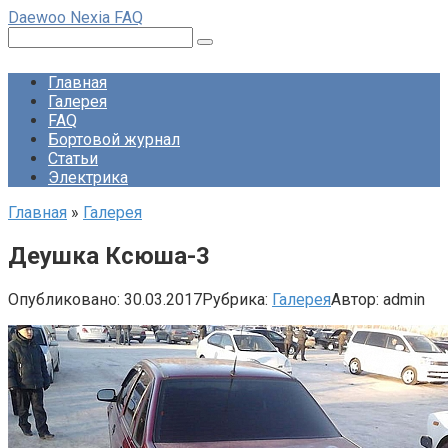
Перейти
Daewoo Nexia FAQ
к
Поиск:
контенту
Главная
Галерея
FAQ
Бортовой журнал
Статьи
Электрика
Главная
»
Галерея
Деушка Ксюша-3
Опубликовано:
30.03.2017
Рубрика:
Галерея
Автор:
admin