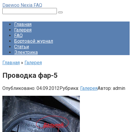
Перейти
Daewoo Nexia FAQ
к
Поиск:
контенту
Главная
Галерея
FAQ
Бортовой журнал
Статьи
Электрика
Главная
»
Галерея
Проводка фар-5
Опубликовано:
04.09.2012
Рубрика:
Галерея
Автор:
admin