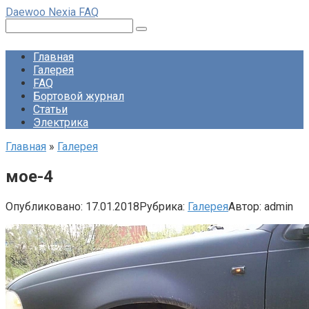
Перейти
Daewoo Nexia FAQ
к
Поиск:
контенту
Главная
Галерея
FAQ
Бортовой журнал
Статьи
Электрика
Главная
»
Галерея
мое-4
Опубликовано:
17.01.2018
Рубрика:
Галерея
Автор:
admin