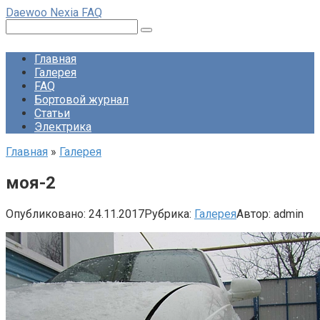
Перейти
Daewoo Nexia FAQ
к
Поиск:
контенту
Главная
Галерея
FAQ
Бортовой журнал
Статьи
Электрика
Главная
»
Галерея
моя-2
Опубликовано:
24.11.2017
Рубрика:
Галерея
Автор:
admin