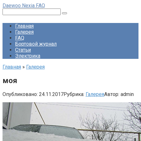
Перейти
Daewoo Nexia FAQ
к
Поиск:
контенту
Главная
Галерея
FAQ
Бортовой журнал
Статьи
Электрика
Главная
»
Галерея
моя
Опубликовано:
24.11.2017
Рубрика:
Галерея
Автор:
admin