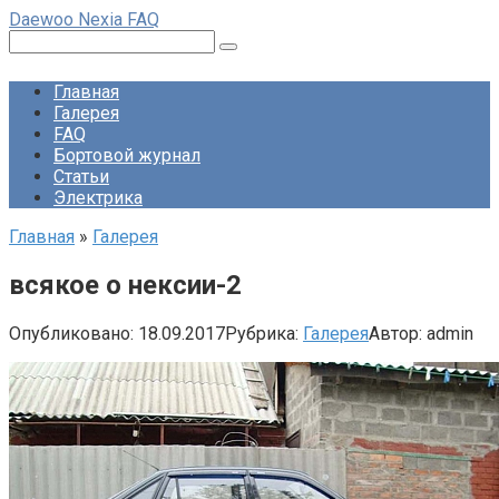
Перейти
Daewoo Nexia FAQ
к
Поиск:
контенту
Главная
Галерея
FAQ
Бортовой журнал
Статьи
Электрика
Главная
»
Галерея
всякое о нексии-2
Опубликовано:
18.09.2017
Рубрика:
Галерея
Автор:
admin