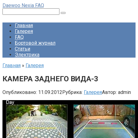
Перейти
Daewoo Nexia FAQ
к
Поиск:
контенту
Главная
Галерея
FAQ
Бортовой журнал
Статьи
Электрика
Главная
»
Галерея
КАМЕРА ЗАДНЕГО ВИДА-3
Опубликовано:
11.09.2012
Рубрика:
Галерея
Автор:
admin