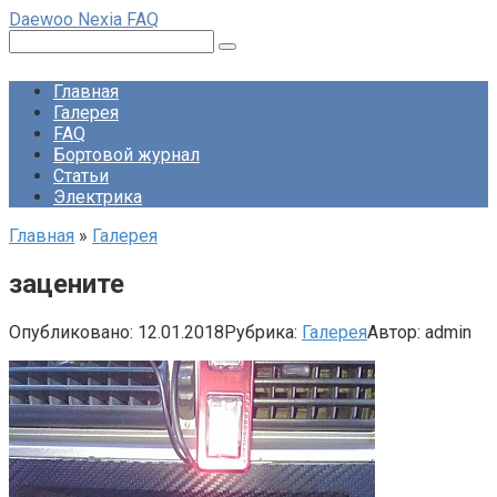
Перейти
Daewoo Nexia FAQ
к
Поиск:
контенту
Главная
Галерея
FAQ
Бортовой журнал
Статьи
Электрика
Главная
»
Галерея
зацените
Опубликовано:
12.01.2018
Рубрика:
Галерея
Автор:
admin