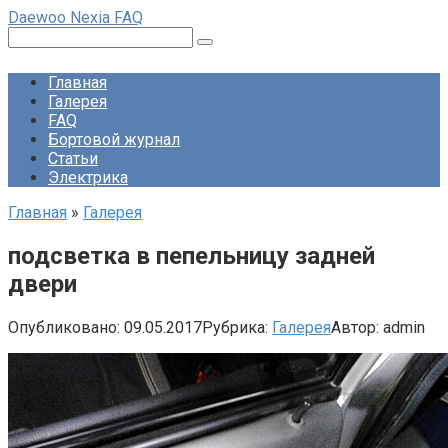
Перейти
Daewoo Nexia FAQ
к
Поиск:
контенту
Главная
Галерея
FAQ
Бортовой журнал
Статьи
Электрика
Главная
»
Галерея
подсветка в пепельницу задней
двери
Опубликовано:
09.05.2017
Рубрика:
Галерея
Автор:
admin