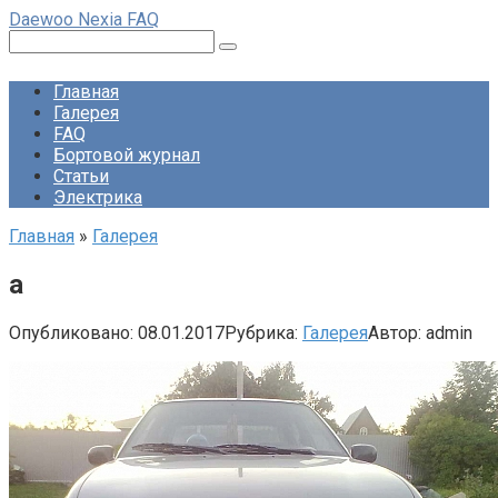
Перейти
Daewoo Nexia FAQ
к
Поиск:
контенту
Главная
Галерея
FAQ
Бортовой журнал
Статьи
Электрика
Главная
»
Галерея
а
Опубликовано:
08.01.2017
Рубрика:
Галерея
Автор:
admin