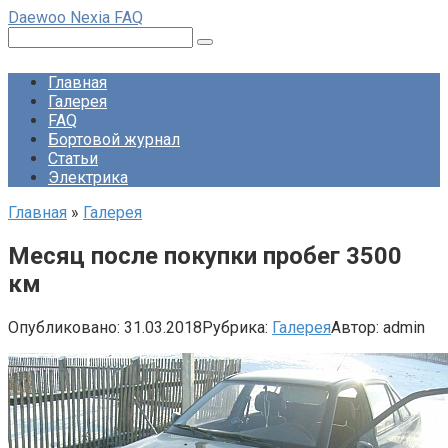
Перейти
Daewoo Nexia FAQ
к
Поиск:
контенту
Главная
Галерея
FAQ
Бортовой журнал
Статьи
Электрика
Главная
»
Галерея
Месяц после покупки пробег 3500
км
Опубликовано:
31.03.2018
Рубрика:
Галерея
Автор:
admin